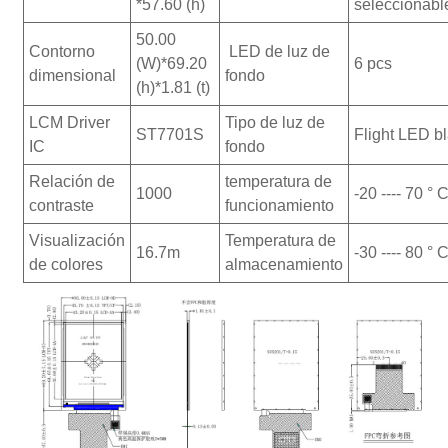
*57.60 (h)
seleccionabl
50.00
Contorno
LED de luz de
(W)*69.20
6 pcs
dimensional
fondo
(h)*1.81 (t)
LCM Driver
Tipo de luz de
ST7701S
Flight LED b
IC
fondo
Relación de
temperatura de
1000
-20 ---- 70 ° 
contraste
funcionamiento
Visualización
Temperatura de
16.7m
-30 ---- 80 ° 
de colores
almacenamiento