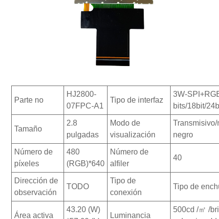
HJ2800-
3W-SPI+RGB
Parte no
Tipo de interfaz
07FPC-A1
bits/18bit/24b
2.8
Modo de
Transmisivo
Tamaño
pulgadas
visualización
negro
Número de
480
Número de
40
píxeles
(RGB)*640
alfiler
Dirección de
Tipo de
TODO
Tipo de ench
observación
conexión
43.20 (W)
500cd /㎡ /bri
Área activa
Luminancia