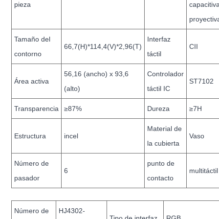
pieza
capacitiv
proyectiv
Tamaño del
Interfaz
66,7(H)*114,4(V)*2,96(T)
CII
contorno
táctil
56,16 (ancho) x 93,6
Controlador
Área activa
ST7102
(alto)
táctil IC
Transparencia
≥87%
Dureza
≥7H
Material de
Estructura
incel
Vaso
la cubierta
Número de
punto de
6
multitáctil
pasador
contacto
Número de
HJ4302-
Tipo de interfaz
RGB