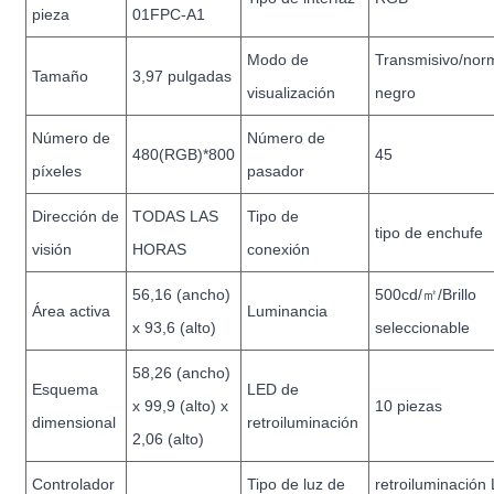
pieza
01FPC-A1
Modo de
Transmisivo/nor
Tamaño
3,97 pulgadas
visualización
negro
Número de
Número de
480(RGB)*800
45
píxeles
pasador
Dirección de
TODAS LAS
Tipo de
tipo de enchufe
visión
HORAS
conexión
56,16 (ancho)
500cd/㎡/Brillo
Área activa
Luminancia
x 93,6 (alto)
seleccionable
58,26 (ancho)
Esquema
LED de
x 99,9 (alto) x
10 piezas
dimensional
retroiluminación
2,06 (alto)
Controlador
Tipo de luz de
retroiluminación