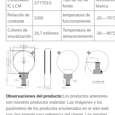
ST7701S
IC LCM
fondo
blanca
Relación de
temperatura de
1000
-20----70
contraste
funcionamiento
Colores de
Temperatura de
16,7 millones
-30----80°
visualización
almacenamiento
Observaciones del producto:
Los productos anteriores
son nuestros productos estándar. Las imágenes y los
parámetros de los productos enumerados en el sitio web
son únicamente para referencia del cliente. Los detalles