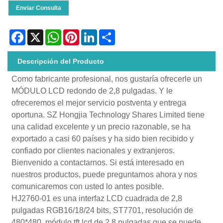
Enviar Consulta
Facebook
X
WhatsApp
Pinterest
LinkedIn
Share
Descripción del Producto
Como fabricante profesional, nos gustaría ofrecerle un
MÓDULO LCD redondo de 2,8 pulgadas. Y le
ofreceremos el mejor servicio postventa y entrega
oportuna. SZ Hongjia Technology Shares Limited tiene
una calidad excelente y un precio razonable, se ha
exportado a casi 60 países y ha sido bien recibido y
confiado por clientes nacionales y extranjeros.
Bienvenido a contactarnos. Si está interesado en
nuestros productos, puede preguntarnos ahora y nos
comunicaremos con usted lo antes posible.
HJ2760-01 es una interfaz LCD cuadrada de 2,8
pulgadas RGB16/18/24 bits, ST7701, resolución de
480*480, módulo tft lcd de 2,8 pulgadas que se puede