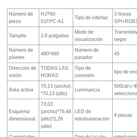
Número de
HJ760-
3 líneas
Tipo de interfaz
pieza
01FPC-A1
SPI+RGB16
Modo de
Transmisi
Tamaño
2,8 pulgadas
visualización
negro
Número de
Número de
480*480
45
píxeles
pasador
Dirección de
TODAS LAS
Tipo de
tipo de en
visión
HORAS
conexión
70,13 (ancho)
500cd/㎡/B
Área activa
Luminancia
*70,13 (alto)
seleccion
73,03
Esquema
(ancho)*76,48
LED de
4 piezas
dimensional
(alto)*2,26
retroiluminación
(alto)
Controlador
Tipo de luz de
retroilum